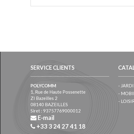
SERVICE CLIENTS
CATA
POLYCOMM
- JARD
1, Rue de Haute Possenette
- MOBI
ZI Bazeilles 2
- LOISI
08140 BAZEILLES
Siret : 93757769000012
E-mail
+33 3 24 27 41 18